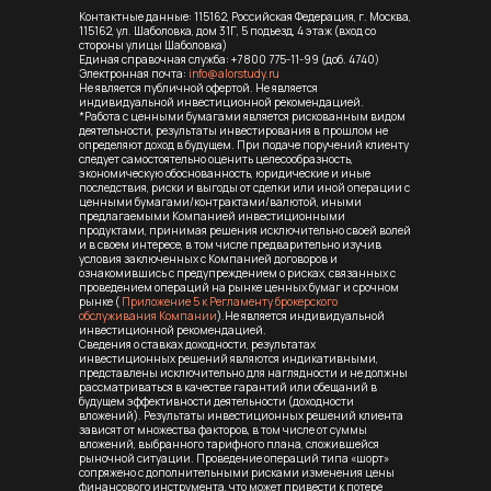
Контактные данные: 115162, Российская Федерация, г. Москва,
115162, ул. Шаболовка, дом 31Г, 5 подъезд, 4 этаж (вход со
стороны улицы Шаболовка)
Единая справочная служба:
+7 800 775-11-99
(доб. 4740)
Электронная почта:
info@alorstudy.ru
Не является публичной офертой. Не является
индивидуальной инвестиционной рекомендацией.
*Работа с ценными бумагами является рискованным видом
деятельности, результаты инвестирования в прошлом не
определяют доход в будущем. При подаче поручений клиенту
следует самостоятельно оценить целесообразность,
экономическую обоснованность, юридические и иные
последствия, риски и выгоды от сделки или иной операции с
ценными бумагами/контрактами/валютой, иными
предлагаемыми Компанией инвестиционными
продуктами, принимая решения исключительно своей волей
и в своем интересе, в том числе предварительно изучив
условия заключенных с Компанией договоров и
ознакомившись с предупреждением о рисках, связанных с
проведением операций на рынке ценных бумаг и срочном
рынке (
Приложение 5 к Регламенту брокерского
обслуживания Компании
).Не является индивидуальной
инвестиционной рекомендацией.
Сведения о ставках доходности, результатах
инвестиционных решений являются индикативными,
представлены исключительно для наглядности и не должны
рассматриваться в качестве гарантий или обещаний в
будущем эффективности деятельности (доходности
вложений). Результаты инвестиционных решений клиента
зависят от множества факторов, в том числе от суммы
вложений, выбранного тарифного плана, сложившейся
рыночной ситуации. Проведение операций типа «шорт»
сопряжено с дополнительными рисками изменения цены
финансового инструмента, что может привести к потере