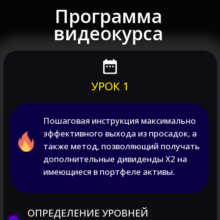
СПИСАНИЕ АКТИВА ПО ЭКСПИРАЦИИ
– ПЕРЕХОД В НОВЫЙ ЦИКЛ
ДОПОЛНИТЕЛЬНАЯ ДОХОДНОСТЬ С
МАКСИМАЛЬНЫМ ЭФФЕКТОМ
ОТВЕТЫ НА ВОПРОСЫ
УРОК 2
Метод, позволяющий не допускать
просадок, а грамотно хеджировать
риски, как по портфелю, так и по
отдельно взятым бумагам (акциям и
фьючерсам). Контроль риска
подобным способом гораздо
эффективнее стоп-приказов и будет
представлен в виде наиболее
эффективных вариаций под
различные возможные ситуации.
ОПРЕДЕЛЕНИЕ УРОВНЕЙ РИСКА