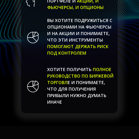
ПОРТФЕЛЕ И
АКЦИИ, И
ФЬЮЧЕРСЫ, И ОПЦИОНЫ
ВЫ ХОТИТЕ ПОДРУЖИТЬСЯ С
Программа
ОПЦИОНАМИ НА ФЬЮЧЕРСЫ
видеокурса
И НА АКЦИИ И ПОНИМАЕТЕ,
ЧТО ЭТИ ИНСТРУМЕНТЫ
ПОМОГАЮТ ДЕРЖАТЬ РИСК
ПОД КОНТРОЛЕМ
УРОК 1
ХОТИТЕ ПОЛУЧИТЬ
ПОЛНОЕ
Пошаговая инструкция максимально
РУКОВОДСТВО ПО БИРЖЕВОЙ
эффективного выхода из просадок, а
ТОРГОВЛ
Е И ПОНИМАЕТЕ,
также метод, позволяющий получать
ЧТО ДЛЯ ПОЛУЧЕНИЯ
дополнительные дивиденды Х2 на
ПРИБЫЛИ НУЖНО ДУМАТЬ
имеющиеся в портфеле активы.
ИНАЧЕ
ОПРЕДЕЛЕНИЕ УРОВНЕЙ
РИСКА ПОРТФЕЛЯ
КАСКАДНЫЕ МЕТОДЫ – ПРИНЦИП
ВЕЕРНОЙ ДОХОДНОСТИ