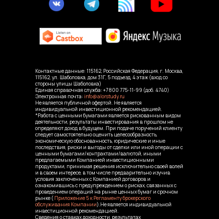
Контактные данные: 115162, Российская Федерация, г. Москва,
115162, ул. Шаболовка, дом 31Г, 5 подъезд, 4 этаж (вход со
стороны улицы Шаболовка)
Единая справочная служба:
+7 800 775-11-99
(доб. 4740)
Электронная почта:
info@alorstudy.ru
Не является публичной офертой. Не является
индивидуальной инвестиционной рекомендацией.
*Работа с ценными бумагами является рискованным видом
деятельности, результаты инвестирования в прошлом не
определяют доход в будущем. При подаче поручений клиенту
следует самостоятельно оценить целесообразность,
экономическую обоснованность, юридические и иные
последствия, риски и выгоды от сделки или иной операции с
ценными бумагами/контрактами/валютой, иными
предлагаемыми Компанией инвестиционными
продуктами, принимая решения исключительно своей волей
и в своем интересе, в том числе предварительно изучив
условия заключенных с Компанией договоров и
ознакомившись с предупреждением о рисках, связанных с
проведением операций на рынке ценных бумаг и срочном
рынке (
Приложение 5 к Регламенту брокерского
обслуживания Компании
).Не является индивидуальной
инвестиционной рекомендацией.
Сведения о ставках доходности, результатах