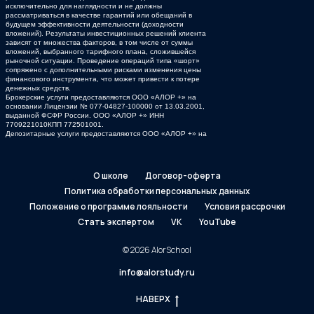
исключительно для наглядности и не должны
рассматриваться в качестве гарантий или обещаний в
будущем эффективности деятельности (доходности
вложений). Результаты инвестиционных решений клиента
зависят от множества факторов, в том числе от суммы
вложений, выбранного тарифного плана, сложившейся
рыночной ситуации. Проведение операций типа «шорт»
сопряжено с дополнительными рисками изменения цены
финансового инструмента, что может привести к потере
денежных средств.
Брокерские услуги предоставляются ООО «АЛОР +» на
основании Лицензии № 077-04827-100000 от 13.03.2001,
выданной ФСФР России. ООО «АЛОР +» ИНН
7709221010КПП 772501001.
Депозитарные услуги предоставляются ООО «АЛОР +» на
основании Лицензии ФСФР № 077-10965-000100 от
22.01.2008 г.
О школе
Договор-оферта
Политика обработки персональных данных
Положение о программе лояльности
Условия рассрочки
Стать экспертом
VK
YouTube
© 2026 AlorSchool
info@alorstudy.ru
НАВЕРХ