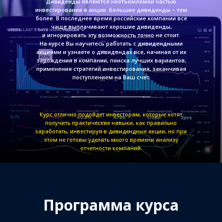
Дивиденды являются неотъемлемой частью
инвестирования в акции. Большие дивиденды – тем
более. В последнее время российские компании все
чаще выплачивают хорошие дивиденды,
и игнорировать эту возможность точно не стоит.
На курсе Вы научитесь работать с дивидендными
акциями и узнаете о дивидендах все, начиная от их
зарождения в компании, поиска лучших вариантов,
применения стратегий инвестирования, заканчивая
поступлением на Ваш счет.
Курс отлично подойдет инвесторам, которые хотят
получить практические навыки, как правильно
заработать, инвестируя в дивидендные акции, но при
этом не готовы уделять много времени анализу
отчетности компаний.
Программа курса