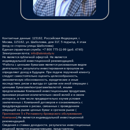
Контактные данные: 115162, Российская Федерация, г.
Москва, 115162, ул. Шаболовка, дом 31Г, 5 подъезд, 4 этаж
(вход со стороны улицы Шаболовка)
Единая справочная служба:
+7 800 775-11-99
(доб. 4740)
Электронная почта:
info@alorstudy.ru
Не является публичной офертой. Не является
индивидуальной инвестиционной рекомендацией.
*Работа с ценными бумагами является рискованным видом
деятельности, результаты инвестирования в прошлом не
определяют доход в будущем. При подаче поручений клиенту
следует самостоятельно оценить целесообразность,
экономическую обоснованность, юридические и иные
последствия, риски и выгоды от сделки или иной операции с
ценными бумагами/контрактами/валютой, иными
предлагаемыми Компанией инвестиционными продуктами,
принимая решения исключительно своей волей и в своем
интересе, в том числе предварительно изучив условия
заключенных с Компанией договоров и ознакомившись с
предупреждением о рисках, связанных с проведением
операций на рынке ценных бумаг и срочном рынке (
Приложение 5 к Регламенту брокерского обслуживания
Компании
).Не является индивидуальной инвестиционной
рекомендацией.
Сведения о ставках доходности, результатах инвестиционных
решений являются индикативными, представлены