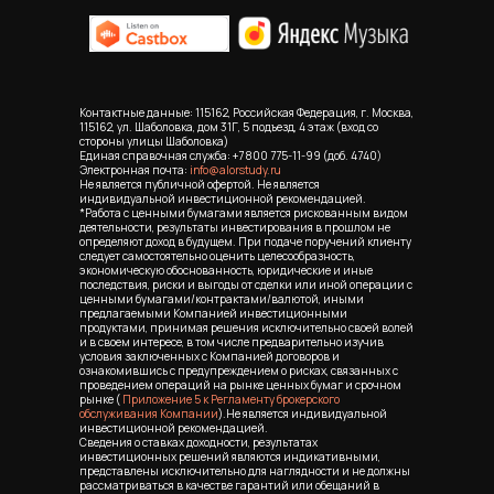
Контактные данные: 115162, Российская Федерация, г. Москва,
115162, ул. Шаболовка, дом 31Г, 5 подъезд, 4 этаж (вход со
стороны улицы Шаболовка)
Единая справочная служба:
+7 800 775-11-99
(доб. 4740)
Электронная почта:
info@alorstudy.ru
Не является публичной офертой. Не является
индивидуальной инвестиционной рекомендацией.
*Работа с ценными бумагами является рискованным видом
деятельности, результаты инвестирования в прошлом не
определяют доход в будущем. При подаче поручений клиенту
следует самостоятельно оценить целесообразность,
экономическую обоснованность, юридические и иные
последствия, риски и выгоды от сделки или иной операции с
ценными бумагами/контрактами/валютой, иными
предлагаемыми Компанией инвестиционными
продуктами, принимая решения исключительно своей волей
и в своем интересе, в том числе предварительно изучив
условия заключенных с Компанией договоров и
ознакомившись с предупреждением о рисках, связанных с
проведением операций на рынке ценных бумаг и срочном
рынке (
Приложение 5 к Регламенту брокерского
обслуживания Компании
).Не является индивидуальной
инвестиционной рекомендацией.
Сведения о ставках доходности, результатах
инвестиционных решений являются индикативными,
представлены исключительно для наглядности и не должны
рассматриваться в качестве гарантий или обещаний в