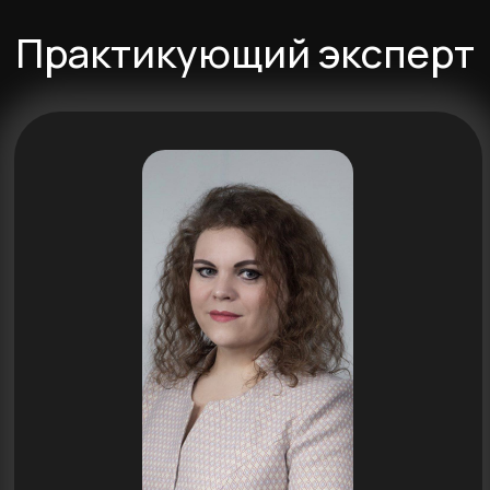
интересующихся повышением
финансовой грамотности и
желающих научиться
инвестировать.
Волонтер-эксперт АРФГ по проекту
«‎ПроФиТ‎», эксперт МинФина по
финансовой грамотности
Ольга обладает навыками: доступно
излагать сложный материал,
объяснять понятным языком,
используя не только теоретические
основы, но и разные кейсы,
основанные на собственном опыте и
опыте клиентов.