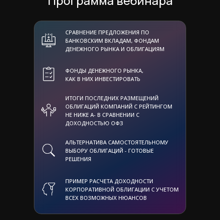
Программа вебинара
Ольга Кокшарова
СРАВНЕНИЕ ПРЕДЛОЖЕНИЯ ПО
Руководитель Архангельского
БАНКОВСКИМ ВКЛАДАМ, ФОНДАМ
отделения АЛОР БРОКЕР
ДЕНЕЖНОГО РЫНКА И ОБЛИГАЦИЯМ
ФОНДЫ ДЕНЕЖНОГО РЫНКА,
Работает на фондовом рынке с 2004
КАК В НИХ ИНВЕСТИРОВАТЬ
года непосредственно по
консультированию и
ИТОГИ ПОСЛЕДНИХ РАЗМЕЩЕНИЙ
сопровождению клиентов. Является
ОБЛИГАЦИЙ КОМПАНИЙ С РЕЙТИНГОМ
квалифицированным инвестором.
НЕ НИЖЕ А- В СРАВНЕНИИ С
ДОХОДНОСТЬЮ ОФЗ
Эксперт в области таких
инструментов как ПИФы,
АЛЬТЕРНАТИВА САМОСТОЯТЕЛЬНОМУ
страхование, пенсионные продукты,
ВЫБОРУ ОБЛИГАЦИЙ - ГОТОВЫЕ
акции и облигации. В работе
РЕШЕНИЯ
придерживается инвестиционных
стратегий, связанных с умеренным/
минимальным риском.
ПРИМЕР РАСЧЕТА ДОХОДНОСТИ
КОРПОРАТИВНОЙ ОБЛИГАЦИИ С УЧЕТОМ
За свою карьеру Ольга провела
ВСЕХ ВОЗМОЖНЫХ НЮАНСОВ
около 2000 лекций, семинаров,
открытых встреч, как для клиентов
АЛОР БРОКЕР, так и для людей,