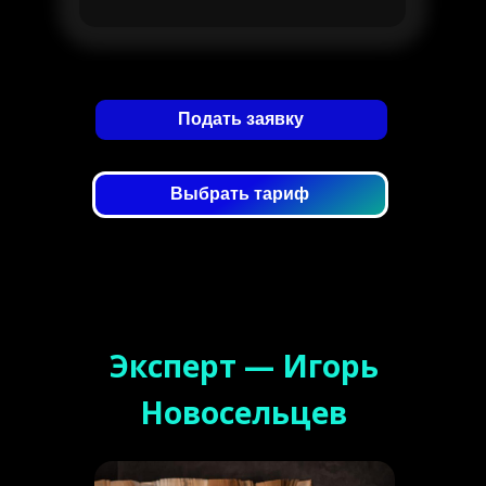
Подать заявку
Выбрать тариф
Опыт работы на финансовых рынках с
2012 года. Использует свою собственную
торговую стратегию, разработанную
более семи лет назад. Активно практикует
среднесрочную и внутридневную
торговлю по принципам, изложенным в
данном курсе. Все это позволяет ему
ежемесячно зарабатывать на
волатильном рынке фьючерсов и акций*.
Отработка сигналов по торговой системе -
75-80%
* При четком соблюдении установленных
правил торговли.