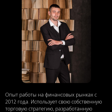
Автор телеграм-канала "Биржевой
Марафон"
https://t.me/birzhevoy_marafon
Статистика прогнозов и их отработки на
канале "Биржевой Марафон"
https://t.me/birzhevoy_marafon/4956
Автор практического курса
"Наставничество"
https://alorschool.ru/trading-in-profit
Отзывы слушателей о программе
"Наставничество"
https://t.me/otzlbvi