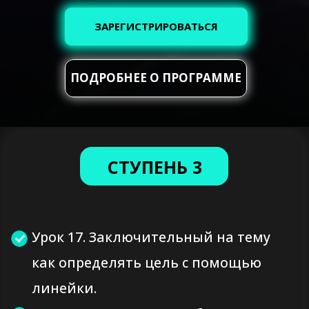
как определять цель с помощью
ЗАРЕГИСТРИРОВАТЬСЯ
линейки.
Урок 18. На что нужно обращать
внимание во время анализа по тс и
ПОДРОБНЕЕ О ПРОГРАММЕ
как более точно определить твх.
Урок 19. Проявление и
подтверждение в зоне покупок и
продаж.
Урок 20. Частые ошибки и как от
них избавится.
Урок 21. Хитрости и лайфхаки от
автора по тс.
Урок 22. Формулировка и
расшифровка термина "подушки"
покупателя и продавца.
КУПИТЬ СЕЙЧАС