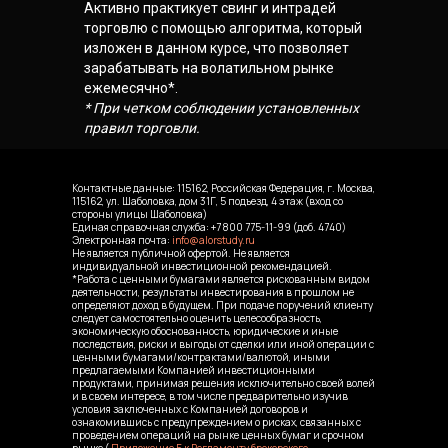
Активно практикует свинг и интрадей
торговлю с помощью алгоритма, который
изложен в данном курсе, что позволяет
зарабатывать на волатильном рынке
ежемесячно*.
* При четком соблюдении установленных
правил торговли.
Контактные данные: 115162, Российская Федерация, г. Москва,
115162, ул. Шаболовка, дом 31Г, 5 подъезд, 4 этаж (вход со
стороны улицы Шаболовка)
Единая справочная служба:
+7 800 775-11-99
(доб. 4740)
Электронная почта:
info@alorstudy.ru
Не является публичной офертой. Не является
индивидуальной инвестиционной рекомендацией.
*Работа с ценными бумагами является рискованным видом
деятельности, результаты инвестирования в прошлом не
определяют доход в будущем. При подаче поручений клиенту
следует самостоятельно оценить целесообразность,
экономическую обоснованность, юридические и иные
последствия, риски и выгоды от сделки или иной операции с
ценными бумагами/контрактами/валютой, иными
предлагаемыми Компанией инвестиционными
продуктами, принимая решения исключительно своей волей
и в своем интересе, в том числе предварительно изучив
условия заключенных с Компанией договоров и
ознакомившись с предупреждением о рисках, связанных с
проведением операций на рынке ценных бумаг и срочном
рынке (
Приложение 5 к Регламенту брокерского