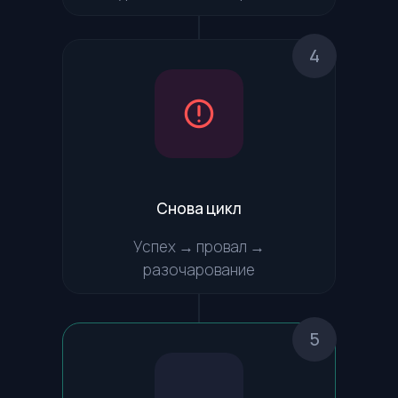
4
Снова цикл
Успех → провал →
разочарование
5