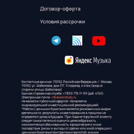
Договор-оферта
Условия рассрочки
Контактные данные: 115162, Российская Федерация, г. Москва,
115162, ул. Шаболовка, дом 31Г, 5 подъезд, 4 этаж (вход со
стороны улицы Шаболовка)
Единая справочная служба:
+7 800 775-11-99
(доб. 4740)
Электронная почта:
info@alorstudy.ru
Не является публичной офертой. Не является
индивидуальной инвестиционной рекомендацией.
*Работа с ценными бумагами является рискованным видом
деятельности, результаты инвестирования в прошлом не
определяют доход в будущем. При подаче поручений клиенту
следует самостоятельно оценить целесообразность,
экономическую обоснованность, юридические и иные
последствия, риски и выгоды от сделки или иной операции с
ценными бумагами/контрактами/валютой, иными