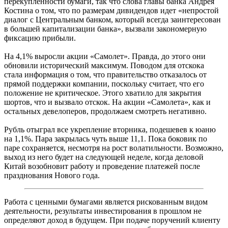
перекупленности бумаги, так что слова главы банка Андрея
Костина о том, что по размерам дивидендов идет «непростой
диалог с Центральным банком, который всегда заинтересован
в большей капитализации банка», вызвали закономерную
фиксацию прибыли.
На 4,1% выросли акции «Самолет». Правда, до этого они
обновили исторический максимум. Поводом для отскока
стала информация о том, что правительство отказалось от
прямой поддержки компании, поскольку считает, что его
положение не критическое. Этого хватило для закрытия
шортов, что и вызвало отскок. На акции «Самолета», как и
остальных девелоперов, продолжаем смотреть негативно.
Рубль отыграл все укрепление вторника, подешевев к юаню
на 1,1%. Пара закрылась чуть выше 11,1. Пока боковик по
паре сохраняется, несмотря на рост волатильности. Возможно,
выход из него будет на следующей неделе, когда деловой
Китай возобновит работу и проведение платежей после
празднования Нового года.
Работа с ценными бумагами является рискованным видом
деятельности, результаты инвестирования в прошлом не
определяют доход в будущем. При подаче поручений клиенту