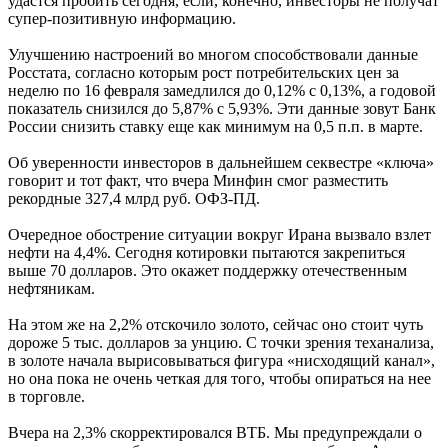
удастся пробить сегодня, если, конечно, инвесторы не получат
супер-позитивную информацию.
Улучшению настроений во многом способствовали данные
Росстата, согласно которым рост потребительских цен за
неделю по 16 февраля замедлился до 0,12% с 0,13%, а годовой
показатель снизился до 5,87% с 5,93%. Эти данные зовут Банк
России снизить ставку еще как минимум на 0,5 п.п. в марте.
Об уверенности инвесторов в дальнейшем секвестре «ключа»
говорит и тот факт, что вчера Минфин смог разместить
рекордные 327,4 млрд руб. ОФЗ-ПД.
Очередное обострение ситуации вокруг Ирана вызвало взлет
нефти на 4,4%. Сегодня котировки пытаются закрепиться
выше 70 долларов. Это окажет поддержку отечественным
нефтяникам.
На этом же на 2,2% отскочило золото, сейчас оно стоит чуть
дороже 5 тыс. долларов за унцию. С точки зрения теханализа,
в золоте начала вырисовываться фигура «нисходящий канал»,
но она пока не очень четкая для того, чтобы опираться на нее
в торговле.
Вчера на 2,3% скорректировался ВТБ. Мы предупреждали о