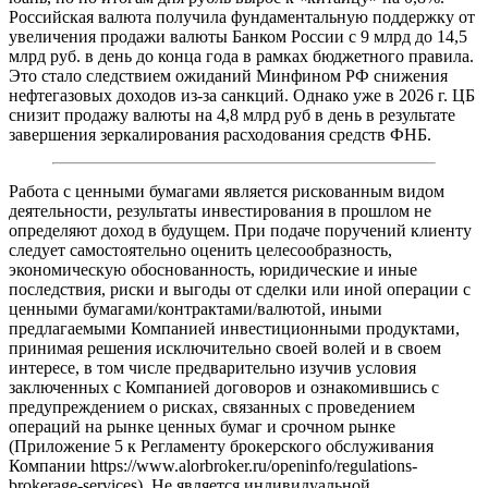
Российская валюта получила фундаментальную поддержку от
увеличения продажи валюты Банком России с 9 млрд до 14,5
млрд руб. в день до конца года в рамках бюджетного правила.
Это стало следствием ожиданий Минфином РФ снижения
нефтегазовых доходов из-за санкций. Однако уже в 2026 г. ЦБ
снизит продажу валюты на 4,8 млрд руб в день в результате
завершения зеркалирования расходования средств ФНБ.
Работа с ценными бумагами является рискованным видом
деятельности, результаты инвестирования в прошлом не
определяют доход в будущем. При подаче поручений клиенту
следует самостоятельно оценить целесообразность,
экономическую обоснованность, юридические и иные
последствия, риски и выгоды от сделки или иной операции с
ценными бумагами/контрактами/валютой, иными
предлагаемыми Компанией инвестиционными продуктами,
принимая решения исключительно своей волей и в своем
интересе, в том числе предварительно изучив условия
заключенных с Компанией договоров и ознакомившись с
предупреждением о рисках, связанных с проведением
операций на рынке ценных бумаг и срочном рынке
(Приложение 5 к Регламенту брокерского обслуживания
Компании https://www.alorbroker.ru/openinfo/regulations-
brokerage-services). Не является индивидуальной