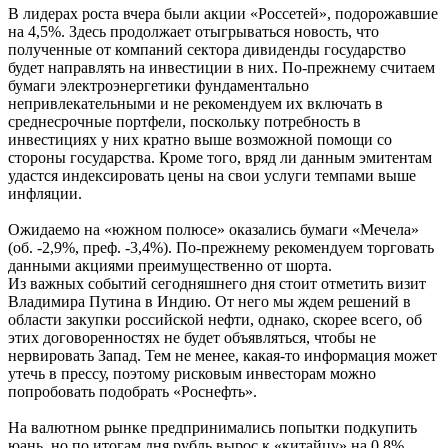
В лидерах роста вчера были акции «Россетей», подорожавшие
на 4,5%. Здесь продолжает отыгрываться новость, что
полученные от компаний сектора дивиденды государство
будет направлять на инвестиции в них. По-прежнему считаем
бумаги электроэнергетики фундаментально
непривлекательными и не рекомендуем их включать в
среднесрочные портфели, поскольку потребность в
инвестициях у них кратно выше возможной помощи со
стороны государства. Кроме того, вряд ли данным эмитентам
удастся индексировать цены на свои услуги темпами выше
инфляции.
Ожидаемо на «южном полюсе» оказались бумаги «Мечела»
(об. -2,9%, преф. -3,4%). По-прежнему рекомендуем торговать
данными акциями преимущественно от шорта.
Из важных событий сегодняшнего дня стоит отметить визит
Владимира Путина в Индию. От него мы ждем решений в
области закупки российской нефти, однако, скорее всего, об
этих договоренностях не будет объявляться, чтобы не
нервировать Запад. Тем не менее, какая-то информация может
утечь в прессу, поэтому рисковым инвесторам можно
попробовать подобрать «Роснефть».
На валютном рынке предпринимались попытки подкупить
юань, но по итогам дня рубль вырос к «китайцу» на 0,8%.