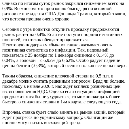
Однако по итогам суток рынок закрылся снижением всего на
0,9%. Во многом это произошло благодаря позитивной
риторике президента США Дональда Трампа, который заявил,
что встреча прошла очень хорошо.
Сегодня с утра попытки откупить просадку продолжаются –
рынок растет на 0,4%. Если не поступит порция негативных
новостей, то отскок обещает продолжиться.
Некоторую поддержку «быкам» также оказывает очень
позитивная статистика по инфляции. Так, недельный
показатель с 25 ноября по 1 декабря снизился с 0,14% до
0,04%, а годовой – с 6,92% до 6,62%. Особо радует падение
цен на бензин (-0,3%), который осенью толкал все цены вверх.
Таким образом, снижение ключевой ставки на 0,5 п.п. в
декабре можно считать решенным вопросом. Вряд ли больше,
поскольку в начале 2026 г. нас ждет всплеск розничных цен
из-за повышения НДС. Однако если ситуация с инфляцией
продолжит хотя бы не ухудшаться, то можно ожидать более
быстрого снижения ставки в 1-м квартале следующего года.
Впрочем, ставка будет слабо влиять на рынок акций, который
ждет прогресса по украинскому вопросу. Облигации же
вполне могут начать восходящий тренд.