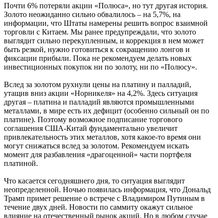
Почти 6% потеряли акции «Полюса», но тут другая история.
Золото неожиданно сильно обвалилось – на 5,7%, на
информации, что Штаты намерены решить вопрос взаимной
торговли с Китаем. Мы ранее предупреждали, что золото
выглядит сильно перекупленным, и коррекция в нем может
быть резкой, нужно готовиться к сокращению лонгов и
фиксации прибыли. Пока не рекомендуем делать новых
инвестиционных покупок ни по золоту, ни по «Полюсу».
Вслед за золотом рухнули цены на платину и палладий,
утащив вниз акции «Норникеля» на 4,2%. Здесь ситуация
другая – платина и палладий являются промышленными
металлами, в мире есть их дефицит (особенно сильный он по
платине). Поэтому возможное подписание торгового
соглашения США-Китай фундаментально увеличит
привлекательность этих металлов, хотя какое-то время они
могут снижаться вслед за золотом. Рекомендуем искать
момент для разбавления «драгоценной» части портфеля
платиной.
Что касается сегодняшнего дня, то ситуация выглядит
неопределенной. Ночью появилась информация, что Дональд
Трамп примет решение о встрече с Владимиром Путиным в
течение двух дней. Новости по саммиту окажут сильное
влияние на отечественный рынок акций. Но в любом случае