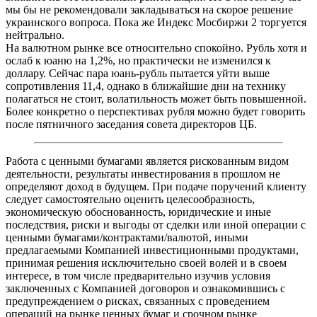
мы бы не рекомендовали закладываться на скорое решение
украинского вопроса. Пока же Индекс Мосбиржи 2 торгуется
нейтрально.
На валютном рынке все относительно спокойно. Рубль хотя и
ослаб к юаню на 1,2%, но практически не изменился к
доллару. Сейчас пара юань-рубль пытается уйти выше
сопротивления 11,4, однако в ближайшие дни на технику
полагаться не стоит, волатильность может быть повышенной.
Более конкретно о перспективах рубля можно будет говорить
после пятничного заседания совета директоров ЦБ.
Работа с ценными бумагами является рискованным видом
деятельности, результаты инвестирования в прошлом не
определяют доход в будущем. При подаче поручений клиенту
следует самостоятельно оценить целесообразность,
экономическую обоснованность, юридические и иные
последствия, риски и выгоды от сделки или иной операции с
ценными бумагами/контрактами/валютой, иными
предлагаемыми Компанией инвестиционными продуктами,
принимая решения исключительно своей волей и в своем
интересе, в том числе предварительно изучив условия
заключенных с Компанией договоров и ознакомившись с
предупреждением о рисках, связанных с проведением
операций на рынке ценных бумаг и срочном рынке