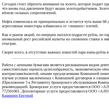
Сегодня стоит обратить внимание на золото, которое подает п
что вновь под давлением будут акции золотодобытчиков. Золот
вблизи сильных сопротивлений.
Нефть изменилась не принципиально и остается чуть выше 68 д
агрессивные инвесторы избавились от «лишних» плечей.
Как и рынок акций, по инерции пытался подрасти рубль, но па
аномальный рост российской валюты на снижении ставки и мяг
отыгран.
Скорее всего, в отсутствие важных новостей пара юань-рубль в
Работа с ценными бумагами является рискованным видом деяте
самостоятельно оценить целесообразность, экономическую обо
контрактами/валютой, иными предлагаемыми Компанией инвест
изучив условия заключенных с Компанией договоров и ознако
(Приложение 5 к Регламенту брокерского обслуживания Компании 
рекомендацией. Брокерские услуги предоставляются ООО «
772501001. Депозитарные услуги предоставляются ООО «АЛОР
Каширин Евгений