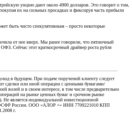
 тройскую унцию дают около 4900 долларов. Это говорит о том,
 покупая их на сильных просадках и фиксируя часть прибыли
может быть чисто спекулятивным – просто некоторые
кочила от нее вверх. Мы ранее говорили, что пятничный
ОФЗ. Сейчас этот краткосрочный драйвер роста рубля
оход в будущем. При подаче поручений клиенту следует
 от сделки или иной операции с ценными бумагами/
 волей и в своем интересе, в том числе предварительно
 операций на рынке ценных бумаг и срочном рынке
ces). Не является индивидуальной инвестиционной
ой ФСФР России. ООО «АЛОР +» ИНН 7709221010 КПП
2008 г.