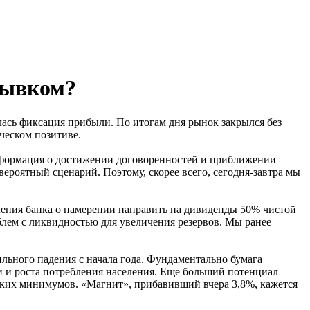
рывком?
лась фиксация прибыли. По итогам дня рынок закрылся без
ческом позитиве.
информация о достижении договоренностей и приближении
роятный сценарий. Поэтому, скорее всего, сегодня-завтра мы
ления банка о намерении направить на дивиденды 50% чистой
блем с ликвидностью для увеличения резервов. Мы ранее
ильного падения с начала года. Фундаментально бумага
и и роста потребления населения. Еще больший потенциал
еских минимумов. «Магнит», прибавивший вчера 3,8%, кажется