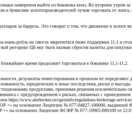
ризнаки намерения выйти из боковика вниз. Во вторник утром за
ом и бумагами золотопроизводителей лучше торговать от лонга,
олларов за баррель. Это говорит о том, что движение в золоте 
ра юань-рубль не смогла закрепиться ниже поддержки 11,1 и отс
кой риторике ЦБ мог быть вызван сбросом валюты для покупки 
 ближайшее время продолжит торговаться в боковике 11,1-11,2.
льности, результаты инвестирования в прошлом не определяют д
снованность, юридические и иные последствия, риски и выгоды
иционными продуктами, принимая решения исключительно своей
мившись с предупреждением о рисках, связанных с проведением
https://www.alorbroker.ru/openinfo/regulations-brokerage-servi
АЛОР +» на основании Лицензии № 077-04827-100000, выданн
 +» на основании Лицензии ФСФР № 077-10965-000100 от 22.01.