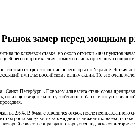
: Рынок замер перед мощным 
зитива по ключевой ставке, но около отметки 2800 пунктов нача
мощнейшего сопротивления возможно лишь при явном геополити
жны состояться трехсторонние переговоры по Украине. Четкая 
одящий импульс российскому рынку акций. Но это очень малове
а «Санкт-Петербург». Поводом для взлета стали слова предправ
, но и еще свидетельство устойчивости банка и отсутствия про
просадках.
жал на 2,6%. В бумаге зародился отскок после неоправданного с
пективы роста выручки из-за ожиданий снижения ключевой ставк
), который совсем неоправданно торгуется недалеко от историч