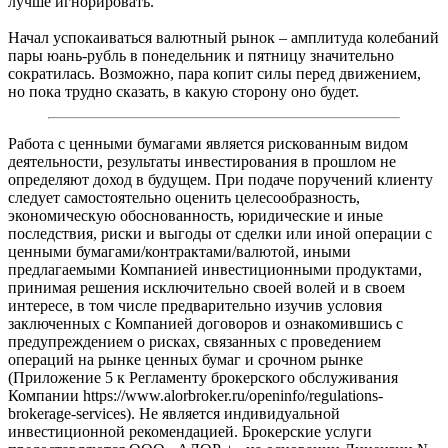
лучше игнорировать.
Начал успокаиваться валютный рынок – амплитуда колебаний
пары юань-рубль в понедельник и пятницу значительно
сократилась. Возможно, пара копит силы перед движением,
но пока трудно сказать, в какую сторону оно будет.
Работа с ценными бумагами является рискованным видом
деятельности, результаты инвестирования в прошлом не
определяют доход в будущем. При подаче поручений клиенту
следует самостоятельно оценить целесообразность,
экономическую обоснованность, юридические и иные
последствия, риски и выгоды от сделки или иной операции с
ценными бумагами/контрактами/валютой, иными
предлагаемыми Компанией инвестиционными продуктами,
принимая решения исключительно своей волей и в своем
интересе, в том числе предварительно изучив условия
заключенных с Компанией договоров и ознакомившись с
предупреждением о рисках, связанных с проведением
операций на рынке ценных бумаг и срочном рынке
(Приложение 5 к Регламенту брокерского обслуживания
Компании https://www.alorbroker.ru/openinfo/regulations-
brokerage-services). Не является индивидуальной
инвестиционной рекомендацией. Брокерские услуги