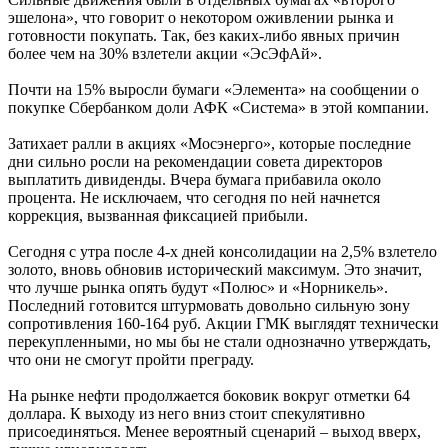
эшелона», что говорит о некотором оживлении рынка и
готовности покупать. Так, без каких-либо явных причин
более чем на 30% взлетели акции «ЭсЭфАй».
Почти на 15% выросли бумаги «Элемента» на сообщении о
покупке Сбербанком доли АФК «Система» в этой компании.
Затихает ралли в акциях «Мосэнерго», которые последние
дни сильно росли на рекомендации совета директоров
выплатить дивиденды. Вчера бумага прибавила около
процента. Не исключаем, что сегодня по ней начнется
коррекция, вызванная фиксацией прибыли.
Сегодня с утра после 4-х дней консолидации на 2,5% взлетело
золото, вновь обновив исторический максимум. Это значит,
что лучше рынка опять будут «Полюс» и «Норникель».
Последний готовится штурмовать довольно сильную зону
сопротивления 160-164 руб. Акции ГМК выглядят технически
перекупленными, но мы бы не стали однозначно утверждать,
что они не смогут пройти преграду.
На рынке нефти продолжается боковик вокруг отметки 64
доллара. К выходу из него вниз стоит спекулятивно
присоединяться. Менее вероятный сценарий – выход вверх,