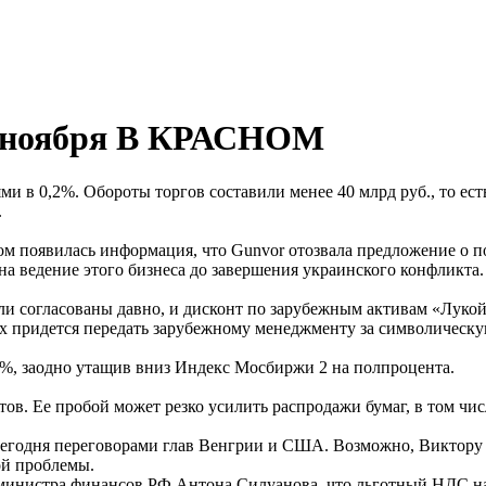
7 ноября В КРАСНОМ
ми в 0,2%. Обороты торгов составили менее 40 млрд руб., то ес
.
ером появилась информация, что Gunvor отозвала предложение о
а ведение этого бизнеса до завершения украинского конфликта.
и согласованы давно, и дисконт по зарубежным активам «Лукойл
х придется передать зарубежному менеджменту за символическу
3,7%, заодно утащив вниз Индекс Мосбиржи 2 на полпроцента.
ов. Ее пробой может резко усилить распродажи бумаг, в том чи
егодня переговорами глав Венгрии и США. Возможно, Виктору 
ой проблемы.
инистра финансов РФ Антона Силуанова, что льготный НДС на о