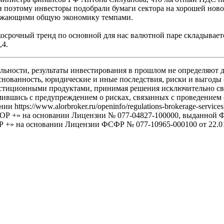
 и поэтому инвесторы подобрали бумаги сектора на хорошей нов
пережающими общую экономику темпами.
осрочный тренд по основной для нас валютной паре складываетс
,4.
льности, результаты инвестирования в прошлом не определяют д
снованность, юридические и иные последствия, риски и выгоды
иционными продуктами, принимая решения исключительно своей
мившись с предупреждением о рисках, связанных с проведением
https://www.alorbroker.ru/openinfo/regulations-brokerage-servi
АЛОР +» на основании Лицензии № 077-04827-100000, выданн
 +» на основании Лицензии ФСФР № 077-10965-000100 от 22.01.