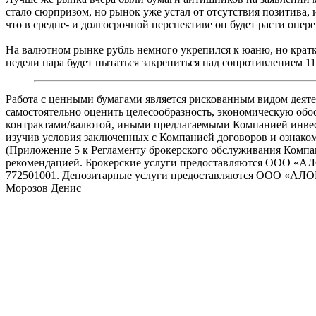
стало сюрпризом, но рынок уже устал от отсутствия позитива,
что в средне- и долгосрочной перспективе он будет расти о
На валютном рынке рубль немного укрепился к юаню, но кратк
недели пара будет пытаться закрепиться над сопротивлением 11
Работа с ценными бумагами является рискованным видом деяте
самостоятельно оценить целесообразность, экономическую обо
контрактами/валютой, иными предлагаемыми Компанией инвест
изучив условия заключенных с Компанией договоров и ознако
(Приложение 5 к Регламенту брокерского обслуживания Компании 
рекомендацией. Брокерские услуги предоставляются ООО «
772501001. Депозитарные услуги предоставляются ООО «АЛОР
Морозов Денис