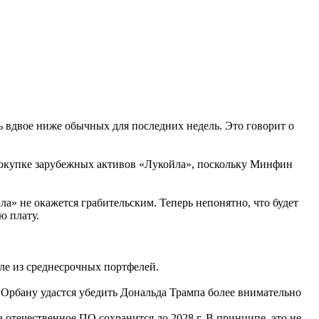
ть вдвое ниже обычных для последних недель. Это говорит о
 покупке зарубежных активов «Лукойла», поскольку Минфин
а» не окажется грабительским. Теперь непонятно, что будет
ю плату.
сле из среднесрочных портфелей.
Орбану удастся убедить Дональда Трампа более внимательно
течественное ПО сохранится до 2028 г. В принципе, это не