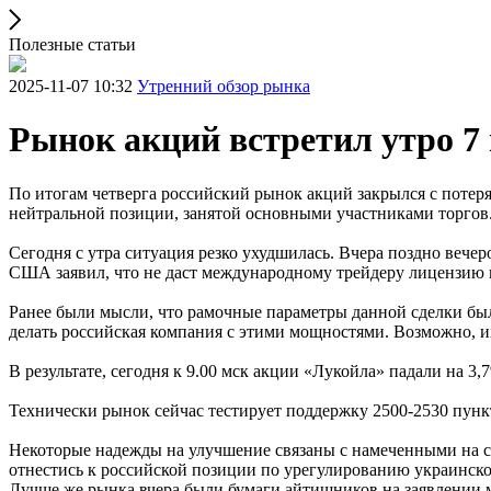
Полезные статьи
2025-11-07 10:32
Утренний обзор рынка
Рынок акций встретил утро 
По итогам четверга российский рынок акций закрылся с потеря
нейтральной позиции, занятой основными участниками торгов
Сегодня с утра ситуация резко ухудшилась. Вчера поздно веч
США заявил, что не даст международному трейдеру лицензию н
Ранее были мысли, что рамочные параметры данной сделки был
делать российская компания с этими мощностями. Возможно, и
В результате, сегодня к 9.00 мск акции «Лукойла» падали на 
Технически рынок сейчас тестирует поддержку 2500-2530 пункт
Некоторые надежды на улучшение связаны с намеченными на с
отнестись к российской позиции по урегулированию украинск
Лучше же рынка вчера были бумаги айтишников на заявлении м