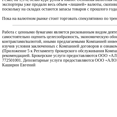
экспортеры уже продали весь объем «лишней» валюты, скопивш
поскольку на складах остаются запасы товаров с прошлого год
Пока на валютном рынке стоит торговать спекулятивно по трен
Работа с ценными бумагами является рискованным видом деяте
самостоятельно оценить целесообразность, экономическую обо
контрактами/валютой, иными предлагаемыми Компанией инвест
изучив условия заключенных с Компанией договоров и ознако
(Приложение 5 к Регламенту брокерского обслуживания Компании 
рекомендацией. Брокерские услуги предоставляются ООО «
772501001. Депозитарные услуги предоставляются ООО «АЛОР
Каширин Евгений