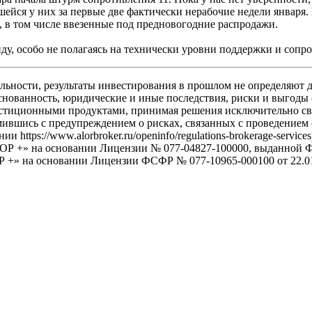
ейся у них за первые две фактически нерабочие недели января.
а, в том числе ввезенные под предновогодние распродажи.
ду, особо не полагаясь на технически уровни поддержки и сопр
льности, результаты инвестирования в прошлом не определяют д
снованность, юридические и иные последствия, риски и выгоды
иционными продуктами, принимая решения исключительно своей
мившись с предупреждением о рисках, связанных с проведением
https://www.alorbroker.ru/openinfo/regulations-brokerage-servi
АЛОР +» на основании Лицензии № 077-04827-100000, выданн
 +» на основании Лицензии ФСФР № 077-10965-000100 от 22.01.