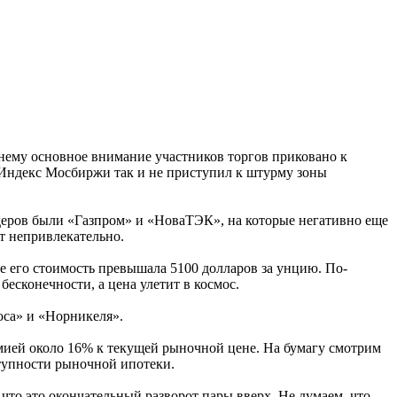
жнему основное внимание участников торгов приковано к
о Индекс Мосбиржи так и не приступил к штурму зоны
деров были «Газпром» и «НоваТЭК», на которые негативно еще
т непривлекательно.
е его стоимость превышала 5100 долларов за унцию. По-
бесконечности, а цена улетит в космос.
люса» и «Норникеля».
мией около 16% к текущей рыночной цене. На бумагу смотрим
ступности рыночной ипотеки.
 что это окончательный разворот пары вверх. Не думаем, что