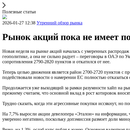
Полезные статьи
2026-01-27 12:38
Утренний обзор рынка
Рынок акций пока не имеет п
Новая неделя на рынке акций началась с умеренных распродаж
геополитике, а она не сильно радует – переговоры в ОАЭ по 
сопротивления 2790-2820 пунктов и откатился от нее.
Теперь целью движения является район 2700-2720 пунктов с п
подействовали новости о намерении ЕС полностью отказаться о
Продолжается уже выходящий за рамки разумности хайп на рынк
прежнему считаем, что основной вклад в рост котировок вносят
Трудно сказать, когда эти агрессивные покупки иссякнут, но п
На 7,7% выросли акции девелопера «Эталон» на информации, 
умеренно негативно, поскольку допэмиссия размоет доли мино
Резко, на 1,3%, ослаб курс рубля к юаню. Основная валютная п