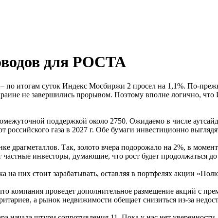
оводов для РОСТА
 – по итогам суток Индекс Мосбиржи 2 просел на 1,1%. По-пре
Украине не завершились прорывом. Поэтому вполне логично, чт
ромежуточной поддержкой около 2750. Ожидаемо в числе аутсай
т российского газа в 2027 г. Обе бумаги инвестиционно выглядя
е драгметаллов. Так, золото вчера подорожало на 2%, в момент
 частные инвесторы, думающие, что рост будет продолжаться до 
ока на них стоит зарабатывать, оставляя в портфелях акции «По
что компания проведет дополнительное размещение акций с пре
ритариев, а рынок недвижимости обещает снизиться из-за недо
ара начала штурм сопротивления 11. Пока у нас нет уверенности,