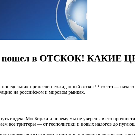
ь пошел в ОТСКОК! КАКИЕ 
 понедельник принесли неожиданный отскок! Что это — начало 
туацию на российском и мировом рынках.
нуть индекс МосБиржи и почему мы не уверены в его прочности
аем все триггеры — от геополитики и новых налогов до пугающи
ли по товарным рынкам в пятницу и почему в воскресенье он уж