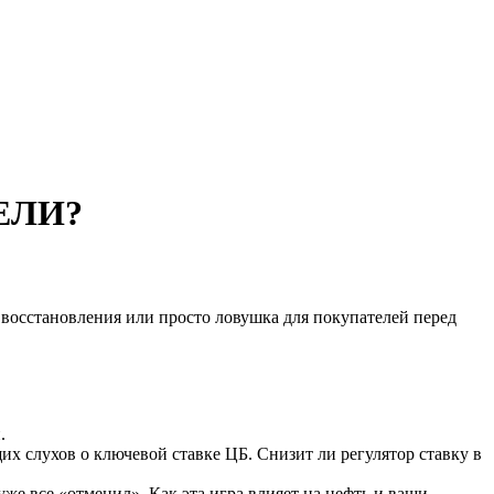
ЦЕЛИ?
восстановления или просто ловушка для покупателей перед
.
х слухов о ключевой ставке ЦБ. Снизит ли регулятор ставку в
е все «отменил». Как эта игра влияет на нефть и ваши