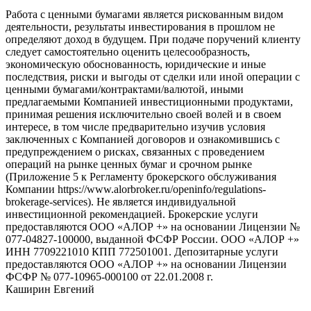
Работа с ценными бумагами является рискованным видом
деятельности, результаты инвестирования в прошлом не
определяют доход в будущем. При подаче поручений клиенту
следует самостоятельно оценить целесообразность,
экономическую обоснованность, юридические и иные
последствия, риски и выгоды от сделки или иной операции с
ценными бумагами/контрактами/валютой, иными
предлагаемыми Компанией инвестиционными продуктами,
принимая решения исключительно своей волей и в своем
интересе, в том числе предварительно изучив условия
заключенных с Компанией договоров и ознакомившись с
предупреждением о рисках, связанных с проведением
операций на рынке ценных бумаг и срочном рынке
(Приложение 5 к Регламенту брокерского обслуживания
Компании https://www.alorbroker.ru/openinfo/regulations-
brokerage-services). Не является индивидуальной
инвестиционной рекомендацией. Брокерские услуги
предоставляются ООО «АЛОР +» на основании Лицензии №
077-04827-100000, выданной ФСФР России. ООО «АЛОР +»
ИНН 7709221010 КПП 772501001. Депозитарные услуги
предоставляются ООО «АЛОР +» на основании Лицензии
ФСФР № 077-10965-000100 от 22.01.2008 г.
Каширин Евгений