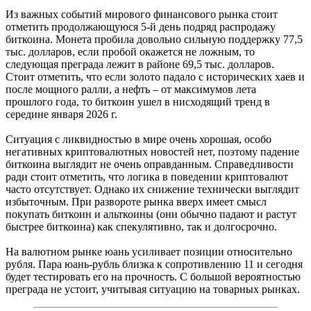
Из важных событий мирового финансового рынка стоит
отметить продолжающуюся 5-й день подряд распродажу
биткоина. Монета пробила довольно сильную поддержку 77,5
тыс. долларов, если пробой окажется не ложным, то
следующая преграда лежит в районе 69,5 тыс. долларов.
Стоит отметить, что если золото падало с исторических хаев и
после мощного ралли, а нефть – от максимумов лета
прошлого года, то биткоин ушел в нисходящий тренд в
середине января 2026 г.
Ситуация с ликвидностью в мире очень хорошая, особо
негативных криптовалютных новостей нет, поэтому падение
биткоина выглядит не очень оправданным. Справедливости
ради стоит отметить, что логика в поведении криптовалют
часто отсутствует. Однако их снижение технически выглядит
избыточным. При развороте рынка вверх имеет смысл
покупать биткоин и альткоины (они обычно падают и растут
быстрее биткоина) как спекулятивно, так и долгосрочно.
На валютном рынке юань усиливает позиции относительно
рубля. Пара юань-рубль близка к сопротивлению 11 и сегодня
будет тестировать его на прочность. С большой вероятностью
преграда не устоит, учитывая ситуацию на товарных рынках.