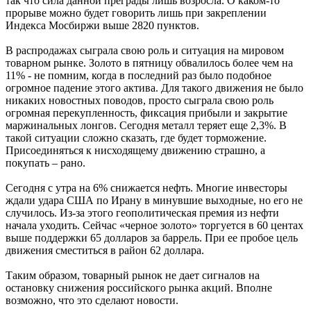
так что сила данной преграды лишь возросла. О каком-то
прорыве можно будет говорить лишь при закреплении
Индекса Мосбиржи выше 2820 пунктов.
В распродажах сыграла свою роль и ситуация на мировом
товарном рынке. Золото в пятницу обвалилось более чем на
11% - не помним, когда в последний раз было подобное
огромное падение этого актива. Для такого движения не было
никаких новостных поводов, просто сыграла свою роль
огромная перекупленность, фиксация прибыли и закрытие
маржинальных лонгов. Сегодня металл теряет еще 2,3%. В
такой ситуации сложно сказать, где будет торможение.
Присоединяться к нисходящему движению страшно, а
покупать – рано.
Сегодня с утра на 6% снижается нефть. Многие инвесторы
ждали удара США по Ирану в минувшие выходные, но его не
случилось. Из-за этого геополитическая премия из нефти
начала уходить. Сейчас «черное золото» торгуется в 60 центах
выше поддержки 65 долларов за баррель. При ее пробое цель
движения сместиться в район 62 доллара.
Таким образом, товарный рынок не дает сигналов на
остановку снижения российского рынка акций. Вполне
возможно, что это сделают новости.