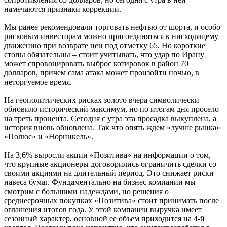
намечаются признаки коррекции.
Мы ранее рекомендовали торговать нефтью от шорта, и особо
рисковым инвесторам можно присоединяться к нисходящему
движению при возврате цен под отметку 65. Но короткие
стопы обязательны – стоит учитывать, что удар по Ирану
может спровоцировать выброс котировок в район 70
долларов, причем сама атака может произойти ночью, в
неторгуемое время.
На геополитических рисках золото вчера символически
обновило исторический максимум, но по итогам дня просело
на треть процента. Сегодня с утра эта просадка выкуплена, а
история вновь обновлена. Так что опять ждем «лучше рынка»
«Полюс» и «Норникель».
На 3,6% выросли акции «Позитива» на информации о том,
что крупные акционеры договорились ограничить сделки со
своими акциями на длительный период. Это снижает риски
навеса бумаг. Фундаментально на бизнес компании мы
смотрим с большими надеждами, но решения о
среднесрочных покупках «Позитива» стоит принимать после
оглашения итогов года. У этой компании выручка имеет
сезонный характер, основной ее объем приходится на 4-й