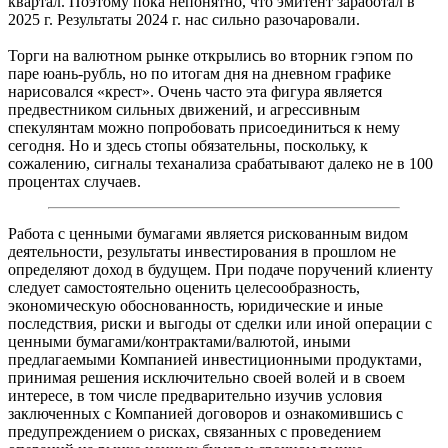
квартал. Поэтому пока непонятно, что эмитент заработал в
2025 г. Результаты 2024 г. нас сильно разочаровали.
Торги на валютном рынке открылись во вторник гэпом по
паре юань-рубль, но по итогам дня на дневном графике
нарисовался «крест». Очень часто эта фигура является
предвестником сильных движений, и агрессивным
спекулянтам можно попробовать присоединиться к нему
сегодня. Но и здесь стопы обязательны, поскольку, к
сожалению, сигналы теханализа срабатывают далеко не в 100
процентах случаев.
Работа с ценными бумагами является рискованным видом
деятельности, результаты инвестирования в прошлом не
определяют доход в будущем. При подаче поручений клиенту
следует самостоятельно оценить целесообразность,
экономическую обоснованность, юридические и иные
последствия, риски и выгоды от сделки или иной операции с
ценными бумагами/контрактами/валютой, иными
предлагаемыми Компанией инвестиционными продуктами,
принимая решения исключительно своей волей и в своем
интересе, в том числе предварительно изучив условия
заключенных с Компанией договоров и ознакомившись с
предупреждением о рисках, связанных с проведением