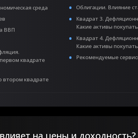
Облигации. Влияние ст
ономическая среда
ев
Квадрат 3. Дефляционн
Какие активы покупать
а ВВП
Квадрат 4. Дефляционн
Какие активы покупать
фляция.
Рекомендуемые сервис
 первом квадрате
о втором квадрате
влияет на цены и доходность?