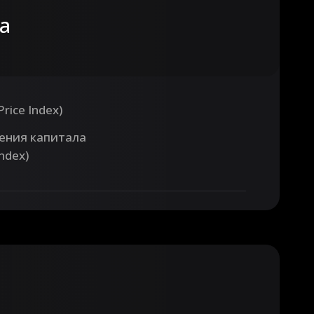
а
ice Index)
ения капитала
Index)